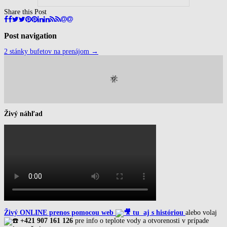
Share this Post
Post navigation
2 stánky bufetov na prenájom
→
Živý náhľad
Živý ONLINE prenos pomocou web
tu
aj s históriou
alebo volaj
+421
907 161 126
pre info o teplote vody a otvorenosti v prípade